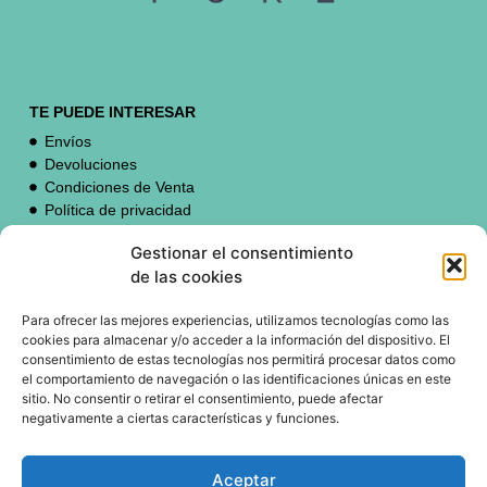
TE PUEDE INTERESAR
Envíos
Devoluciones
Condiciones de Venta
Política de privacidad
Política de cookies
Gestionar el consentimiento
de las cookies
ATENCIÓN AL CLIENTE
Para ofrecer las mejores experiencias, utilizamos tecnologías como las
contacto@erispure.com
cookies para almacenar y/o acceder a la información del dispositivo. El
consentimiento de estas tecnologías nos permitirá procesar datos como
el comportamiento de navegación o las identificaciones únicas en este
sitio. No consentir o retirar el consentimiento, puede afectar
negativamente a ciertas características y funciones.
SÍGUENOS EN:
TikTok
Aceptar
Instagram