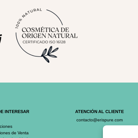
DE INTERESAR
ATENCIÓN AL CLIENTE
contacto@erispure.com
ciones
iones de Venta